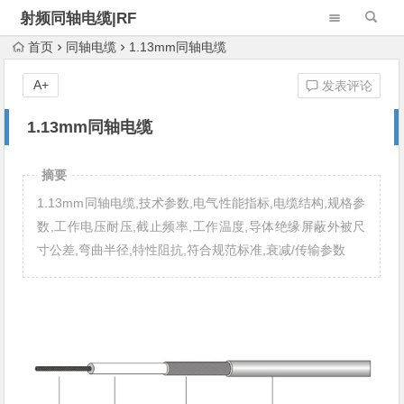
射频同轴电缆|RF
Cable Assembly
首页
同轴电缆
1.13mm同轴电缆
A+
发表评论
1.13mm同轴电缆
摘要
1.13mm同轴电缆,技术参数,电气性能指标,电缆结构,规格参
数,工作电压耐压,截止频率,工作温度,导体绝缘屏蔽外被尺
寸公差,弯曲半径,特性阻抗,符合规范标准,衰减/传输参数