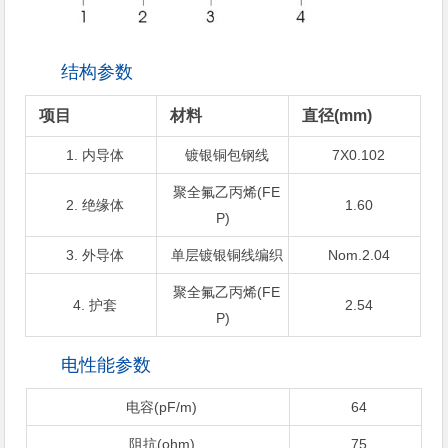
结构参数
项目
材料
直径(mm)
1. 内导体
镀银铜包钢线
7X0.102
聚全氟乙丙烯(FE
2. 绝缘体
1.60
P)
3. 外导体
单层镀银铜线编织
Nom.2.04
聚全氟乙丙烯(FE
4. 护套
2.54
P)
电性能参数
电容(pF/m)
64
阻抗(ohm)
75