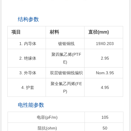
结构参数
项目
材料
直径(mm)
1. 内导体
镀银铜线
19X0.203
聚四氟乙烯(PTF
2. 绝缘体
2.95
E)
3. 外导体
双层镀银铜线编织
Nom.3.95
聚全氟乙丙烯(FE
4. 护套
4.95
P)
电性能参数
电容(pF/m)
105
阻抗(ohm)
50