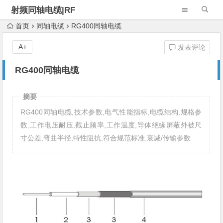
射频同轴电缆|RF
Cable Assembly
首页
同轴电缆
RG400同轴电缆
A+
发表评论
RG400同轴电缆
摘要
RG400同轴电缆,技术参数,电气性能指标,电缆结构,规格参
数,工作电压耐压,截止频率,工作温度,导体绝缘屏蔽外被尺
寸公差,弯曲半径,特性阻抗,符合规范标准,衰减/传输参数