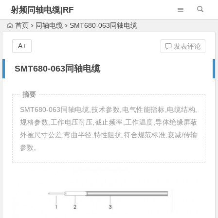
射频同轴电缆|RF
Cable Assembly
首页
同轴电缆
SMT680-063同轴电缆
A+
发表评论
SMT680-063同轴电缆
摘要
SMT680-063同轴电缆,技术参数,电气性能指标,电缆结构,
规格参数,工作电压耐压,截止频率,工作温度,导体绝缘屏蔽
外被尺寸公差,弯曲半径,特性阻抗,符合规范标准,衰减/传输
参数。