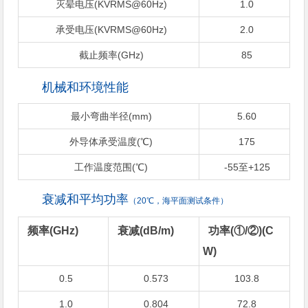
灭晕电压(KVRMS@60Hz)
1.0
承受电压(KVRMS@60Hz)
2.0
截止频率(GHz)
85
机械和环境性能
最小弯曲半径(mm)
5.60
外导体承受温度(℃)
175
工作温度范围(℃)
-55至+125
衰减和平均功率
（20℃，海平面测试条件）
频率(GHz)
衰减(dB/m)
功率(①/②)(C
W)
0.5
0.573
103.8
1.0
0.804
72.8