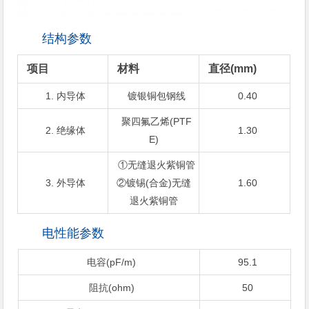
结构参数
项目
材料
直径(mm)
1. 内导体
镀银铜包钢线
0.40
聚四氟乙烯(PTF
2. 绝缘体
1.30
E)
①无缝退火紫铜管
3. 外导体
②镀锡(合金)无缝
1.60
退火紫铜管
电性能参数
电容(pF/m)
95.1
阻抗(ohm)
50