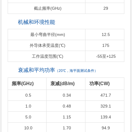
截止频率(GHz)
29
机械和环境性能
最小弯曲半径(mm)
12.5
外导体承受温度(℃)
175
工作温度范围(℃)
-55至+125
衰减和平均功率
（20℃，海平面测试条件）
频率(GHz)
衰减(dB/m)
功率(CW)
0.5
0.34
471.7
1.0
0.48
329.1
5.0
1.15
139.4
10.0
1.70
94.9