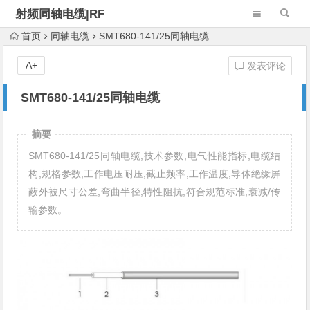
射频同轴电缆|RF
Cable Assembly
首页
同轴电缆
SMT680-141/25同轴电缆
A+
发表评论
SMT680-141/25同轴电缆
摘要
SMT680-141/25同轴电缆,技术参数,电气性能指标,电缆结
构,规格参数,工作电压耐压,截止频率,工作温度,导体绝缘屏
蔽外被尺寸公差,弯曲半径,特性阻抗,符合规范标准,衰减/传
输参数。