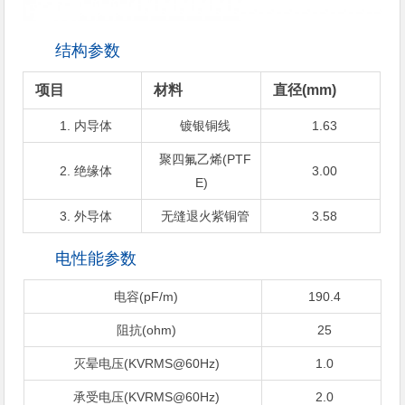
结构参数
项目
材料
直径(mm)
1. 内导体
镀银铜线
1.63
聚四氟乙烯(PTF
2. 绝缘体
3.00
E)
3. 外导体
无缝退火紫铜管
3.58
电性能参数
电容(pF/m)
190.4
阻抗(ohm)
25
灭晕电压(KVRMS@60Hz)
1.0
承受电压(KVRMS@60Hz)
2.0