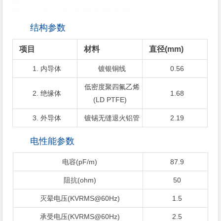
结构参数
项目
材料
直径(mm)
1. 内导体
镀银铜线
0.56
低密度聚四氟乙烯
2. 绝缘体
1.68
(LD PTFE)
3. 外导体
镀锡无缝退火铝管
2.19
电性能参数
电容(pF/m)
87.9
阻抗(ohm)
50
灭晕电压(KVRMS@60Hz)
1.5
承受电压(KVRMS@60Hz)
2.5