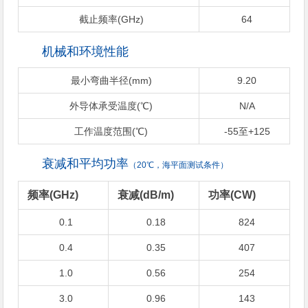
截止频率(GHz)
64
机械和环境性能
最小弯曲半径(mm)
9.20
外导体承受温度(℃)
N/A
工作温度范围(℃)
-55至+125
衰减和平均功率
（20℃，海平面测试条件）
频率(GHz)
衰减(dB/m)
功率(CW)
0.1
0.18
824
0.4
0.35
407
1.0
0.56
254
3.0
0.96
143