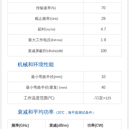
传输速率
70
(%)
截止频率
29
(GHz)
延时
4.7
(ns/m)
最大工作电压
1.9
(kVrms)
衰减屏蔽到
100
18GHz(dB)
机械和环境性能
最小弯曲半径(mm)
10
最小弯曲半径
重复
40
(
) (mm)
工作温度范围
℃
)
-55
至
(
+125
衰减和平均功率
（20℃，海平面测试条件）
频率(GHz)
衰减(dB/m)
功率(CW)