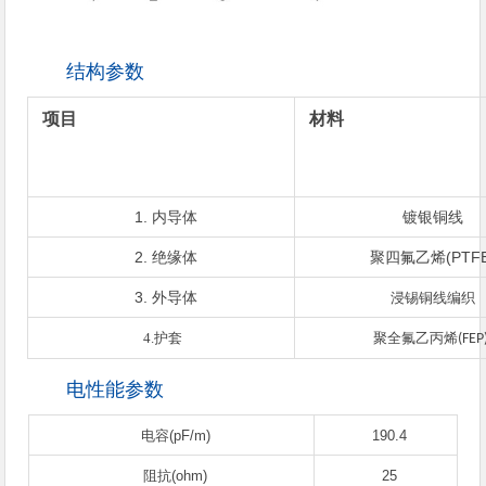
结构参数
项目
材料
1. 内导体
镀银铜线
2. 绝缘体
聚四氟乙烯(PTFE
3. 外导体
浸锡铜线编织
4.
护套
聚全氟乙丙烯
(FEP
电性能参数
电容(pF/m)
190.4
阻抗(ohm)
25